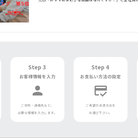
Step 3
Step 4
お客様情報を入力
お支払い方法の設定
person
credit_score
ご住所・連絡先など、
ご希望の決済方法を
必要な情報を入力します。
お選び下さい。